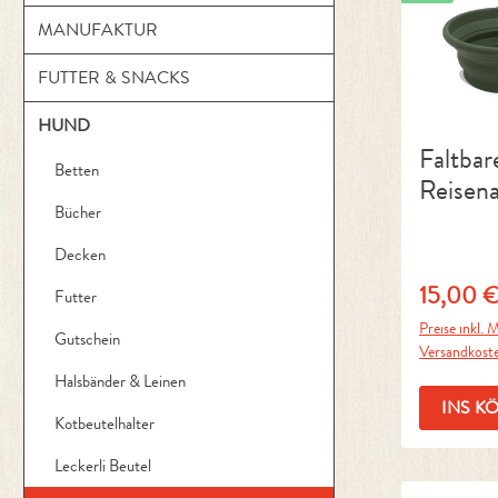
MANUFAKTUR
FUTTER & SNACKS
HUND
Faltbar
Betten
Reisen
Bücher
AKTIV 
Olive
Decken
15,00 
Regulärer 
Futter
Preise inkl. M
Gutschein
Versandkost
Halsbänder & Leinen
INS K
Kotbeutelhalter
Leckerli Beutel