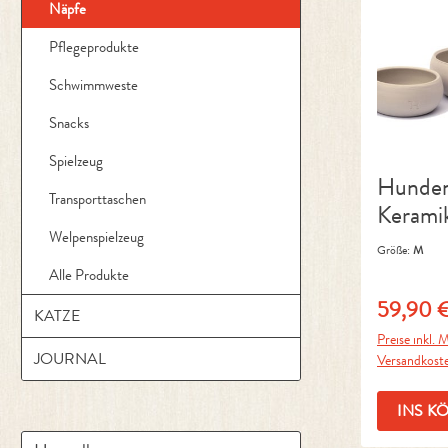
Näpfe
Pflegeprodukte
Schwimmweste
Snacks
Spielzeug
Hunde
Transporttaschen
Kerami
Welpenspielzeug
Größe:
M
Alle Produkte
59,90 
Regulärer 
KATZE
Preise inkl. M
JOURNAL
Versandkost
INS K