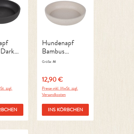
apf
Hundenapf
 Dark
Bambus
Merengue
Größe:
M
12,90 €
reis:
Regulärer Preis:
St. zzgl.
Preise inkl. MwSt. zzgl.
n
Versandkosten
RBCHEN
INS KÖRBCHEN