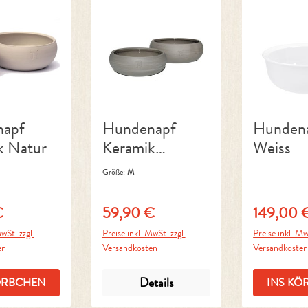
napf
Hundenapf
Hunden
k Natur
Keramik
Weiss
Schiefer
Größe:
M
€
59,90 €
149,00 
Preis:
Regulärer Preis:
Regulärer P
wSt. zzgl.
Preise inkl. MwSt. zzgl.
Preise inkl. Mw
en
Versandkosten
Versandkoste
Details
ÖRBCHEN
INS KÖ