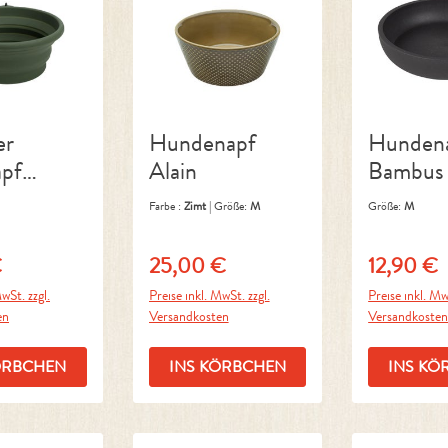
er
Hundenapf
Hunden
apf
Alain
Bambus
Dark
Grey
Farbe :
Zimt
|
Größe:
M
Größe:
M
€
25,00 €
12,90 €
Preis:
Regulärer Preis:
Regulärer P
wSt. zzgl.
Preise inkl. MwSt. zzgl.
Preise inkl. Mw
en
Versandkosten
Versandkoste
ÖRBCHEN
INS KÖRBCHEN
INS KÖ