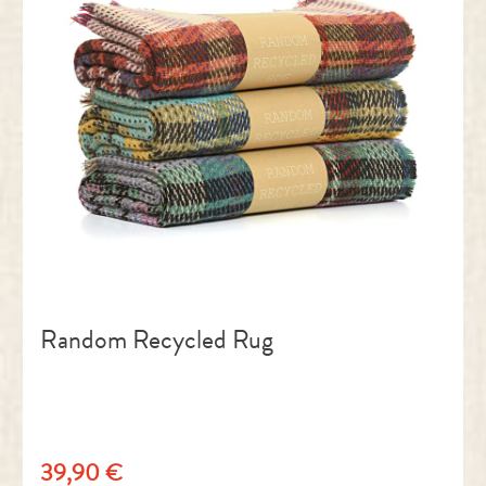
Random Recycled Rug
39,90 €
Regulärer Preis: