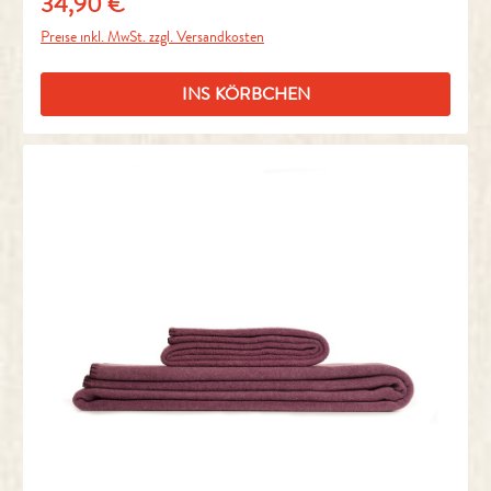
34,90 €
Regulärer Preis:
Preise inkl. MwSt. zzgl. Versandkosten
INS KÖRBCHEN