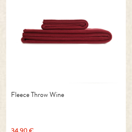
Fleece Throw Wine
34,90 €
Regulärer Preis: