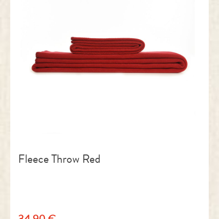
Fleece Throw Red
34,90 €
Regulärer Preis: