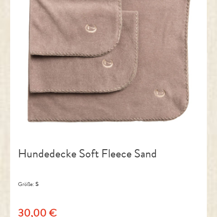
Hundedecke Soft Fleece Sand
Größe:
S
30,00 €
Regulärer Preis: