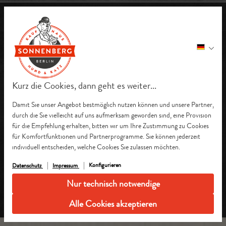
Rechtliches
Informationen
Zahlungsmethoden
Kurz die Cookies, dann geht es weiter...
Versandmethoden
Damit Sie unser Angebot bestmöglich nutzen können und unsere Partner,
durch die Sie vielleicht auf uns aufmerksam geworden sind, eine Provision
für die Empfehlung erhalten, bitten wir um Ihre Zustimmung zu Cookies
Social Media
für Komfortfunktionen und Partnerprogramme. Sie können jederzeit
individuell entscheiden, welche Cookies Sie zulassen möchten.
Zertifikate
Konfigurieren
Datenschutz
Impressum
Nur technisch notwendige
Alle Preise inkl. gesetzl. Mehrwertsteuer zzgl.
Versandkosten
und ggf.
Alle Cookies akzeptieren
Nachnahmegebühren, wenn nicht anders angegeben.