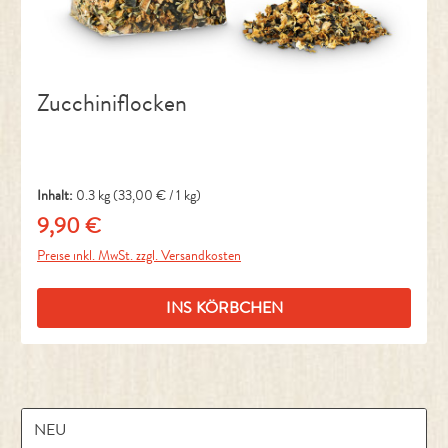
Zucchiniflocken
Inhalt:
0.3 kg
(33,00 € / 1 kg)
9,90 €
Regulärer Preis:
Preise inkl. MwSt. zzgl. Versandkosten
INS KÖRBCHEN
NEU