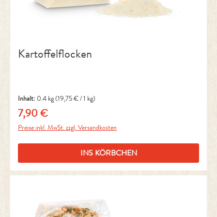
Kartoffelflocken
Inhalt:
0.4 kg
(19,75 € / 1 kg)
7,90 €
Regulärer Preis:
Preise inkl. MwSt. zzgl. Versandkosten
INS KÖRBCHEN