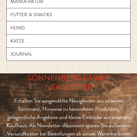
MANUFAKTUR
FUTTER & SNACKS
HUND
KATZE
JOURNAL
SONNENBERG FAMILY
NEWSLETTER
Erhalten Sie ausgewählte Neuigkeiten aus unserem
Sortiment, Hinweise zu besonderen Produkten,
gelegentliche Angebote und kleine Einblicke aus unserem
Kaufhaus. Als Newsletter-Abonnent sparen Sie außerdem
Versandkosten bei Bestellungen ab einem Warenkorbwert