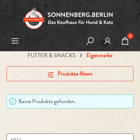
Zum Hauptinhalt springen
0
FUTTER & SNACKS
Eigenmarke
Produkte filtern
Keine Produkte gefunden.