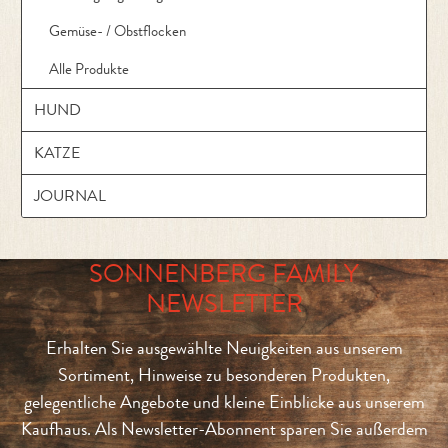
Gemüse- / Obstflocken
Alle Produkte
HUND
KATZE
JOURNAL
SONNENBERG FAMILY
NEWSLETTER
Erhalten Sie ausgewählte Neuigkeiten aus unserem
Sortiment, Hinweise zu besonderen Produkten,
gelegentliche Angebote und kleine Einblicke aus unserem
Kaufhaus. Als Newsletter-Abonnent sparen Sie außerdem