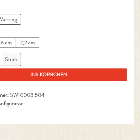
ählen
Messing
en
,6 cm
2,2 cm
nzahl: Gib den gewünschten Wert ein oder benut
Stück
INS KÖRBCHEN
mer:
SW10008.504
nfigurator