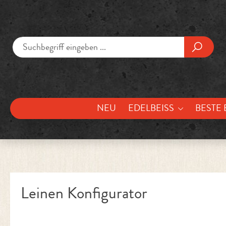
um Hauptinhalt springen
Zur Suche springen
NEU
EDELBEISS
BESTE 
Leinen Konfigurator
Bildergalerie überspringen