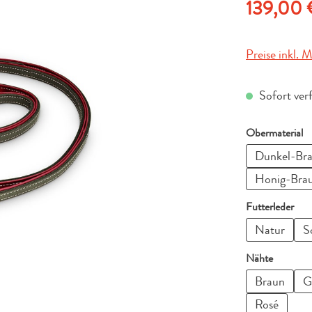
Regulärer Pre
139,00 
Preise inkl. 
Sofort ver
a
Obermaterial
Dunkel-Br
Honig-Bra
aus
Futterleder
Natur
S
auswähl
Nähte
Braun
G
Rosé