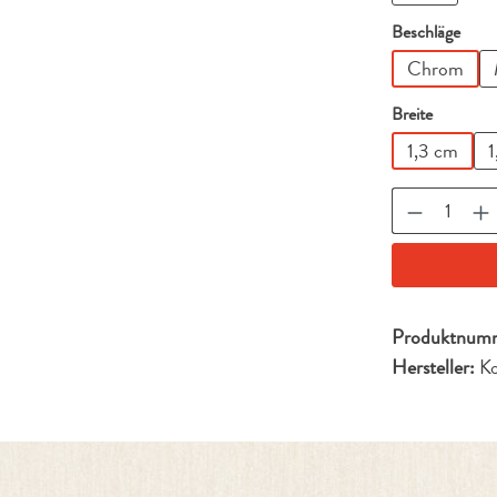
ausw
Beschläge
Chrom
auswähl
Breite
1,3 cm
1
Produkt A
Produktnum
Hersteller:
Ko