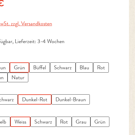
is:
€
MwSt. zzgl. Versandkosten
fügbar, Lieferzeit: 3-4 Wochen
uswählen
aun
Grün
Büffel
Schwarz
Blau
Rot
un
Natur
wählen
chwarz
Dunkel-Rot
Dunkel-Braun
en
elb
Weiss
Schwarz
Rot
Grau
Grün