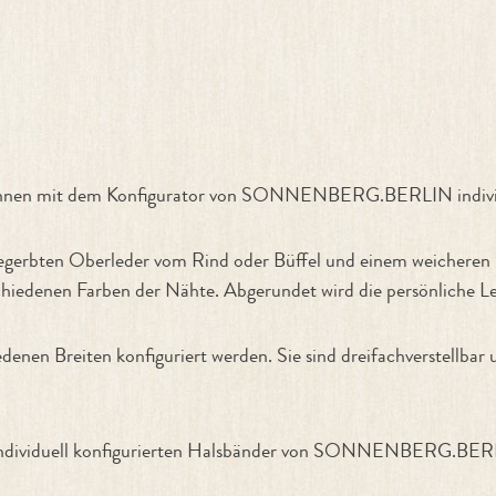
igurator"
können mit dem Konfigurator von SONNENBERG.BERLIN individ
 gegerbten Oberleder vom Rind oder Büffel und einem weicheren 
edenen Farben der Nähte. Abgerundet wird die persönliche Le
edenen Breiten konfiguriert werden. Sie sind dreifachverstellbar
nso individuell konfigurierten Halsbänder von SONNENBERG.BER