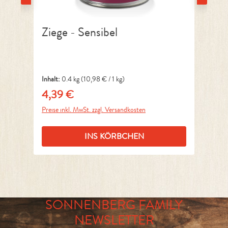
Ziege - Sensibel
Wi
Inhalt:
0.4 kg
(10,98 € / 1 kg)
Inh
4,39 €
8
Regulärer Preis:
Reg
Preise inkl. MwSt. zzgl. Versandkosten
Pre
INS KÖRBCHEN
SONNENBERG FAMILY
NEWSLETTER