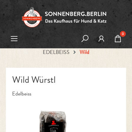
Zum Hauptinhalt springen
0
EDELBEISS
Wild
Wild Würstl
Edelbeiss
Bildergalerie überspringen