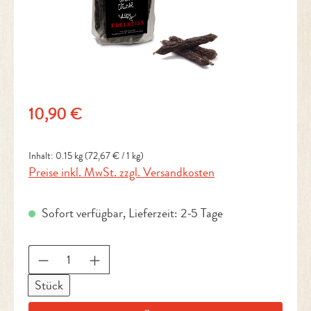
Regulärer Preis:
10,90 €
Inhalt:
0.15 kg
(72,67 € / 1 kg)
Preise inkl. MwSt. zzgl. Versandkosten
Sofort verfügbar, Lieferzeit: 2-5 Tage
Produkt Anzahl: Gib den gewünschten Wert ein 
Stück