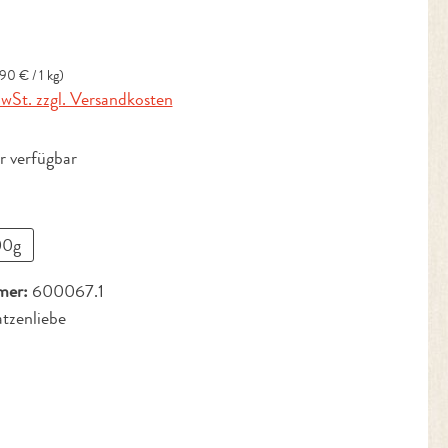
is:
90 € / 1 kg)
MwSt. zzgl. Versandkosten
 verfügbar
n
00g
ion ist zurzeit nicht verfügbar.)
mer:
600067.1
tzenliebe