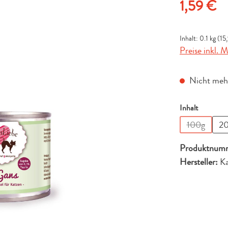
Regulärer Pre
1,59 €
Inhalt:
0.1 kg
(15,
Preise inkl. 
Nicht mehr
auswähle
Inhalt
100g
2
(Diese Opt
Produktnum
Hersteller:
Ka