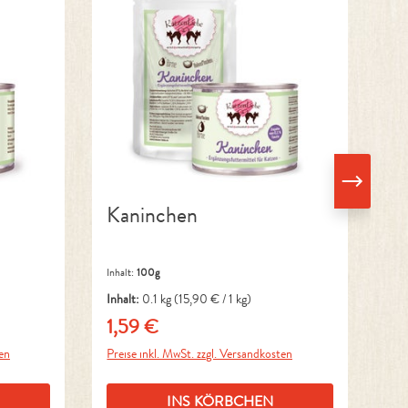
Kaninchen
B
Inhalt:
100g
Inha
Inhalt:
0.1 kg
(15,90 € / 1 kg)
Inh
1,59 €
1,
Regulärer Preis:
Reg
ten
Preise inkl. MwSt. zzgl. Versandkosten
Pre
INS KÖRBCHEN