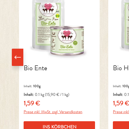
Bio Ente
Bio 
Inhalt:
100g
Inhalt:
100
Inhalt:
0.1 kg
(15,90 € / 1 kg)
Inhalt:
0.
1,59 €
1,59 
Regulärer Preis:
Reguläre
Preise inkl. MwSt. zzgl. Versandkosten
Preise ink
INS KÖRBCHEN