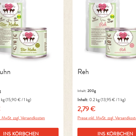
Huhn
Reh
g
Inhalt:
200g
1 kg
(15,90 € / 1 kg)
Inhalt:
0.2 kg
(13,95 € / 1 kg)
€
2,79 €
r Preis:
Regulärer Preis:
l. MwSt. zzgl. Versandkosten
Preise inkl. MwSt. zzgl. Versandkos
INS KÖRBCHEN
INS KÖRBCHEN