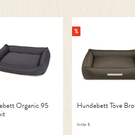
Rabatt
%
bett Organic 95
Hundebett Töve Br
it
Größe:
S