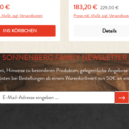
00 €
183,20 €
Regulärer Preis:
r Preis:
Verkaufspreis:
229,00 €
l. MwSt. zzgl. Versandkosten
Preise inkl. MwSt. zzgl. Versandkos
Details
INS KÖRBCHEN
SONNENBERG FAMILY NEWSLETTER
t, Hinweise zu besonderen Produkten, gelegentliche Angebote 
sten bei Bestellungen ab einem Warenkorbwert von 50€ an eine