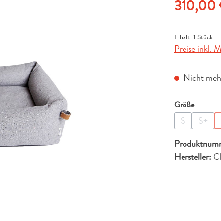
Regulärer Pre
310,00
Inhalt:
1 Stück
Preise inkl. 
Nicht mehr
auswähl
Größe
S
S+
(Diese Option
(Diese
Produktnum
Hersteller:
Cl