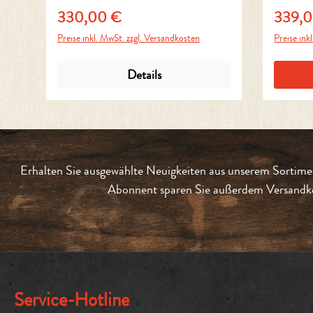
330,00 €
339,
Regulärer Preis:
Reguläre
Preise inkl. MwSt. zzgl. Versandkosten
Preise ink
Details
Erhalten Sie ausgewählte Neuigkeiten aus unserem Sortimen
Abonnent sparen Sie außerdem Versandko
Service-Hotline