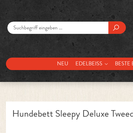
um Hauptinhalt springen
Zur Suche springen
NEU
EDELBEISS
BESTE 
Hundebett Sleepy Deluxe Twee
Bildergalerie überspringen