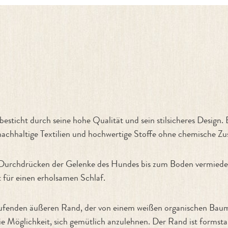
 Sleepy Deluxe Tweed Grey"
icht durch seine hohe Qualität und sein stilsicheres Design. E
nachhaltige Textilien und hochwertige Stoffe ohne chemische Zu
in Durchdrücken der Gelenke des Hundes bis zum Boden vermiede
 für einen erholsamen Schlaf.
ufenden äußeren Rand, der von einem weißen organischen Baumw
 die Möglichkeit, sich gemütlich anzulehnen. Der Rand ist formst