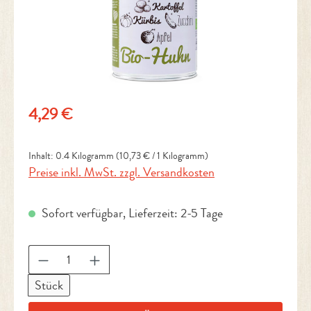
Regulärer Preis:
4,29 €
Inhalt:
0.4 Kilogramm
(10,73 € / 1 Kilogramm)
Preise inkl. MwSt. zzgl. Versandkosten
Sofort verfügbar, Lieferzeit: 2-5 Tage
Produkt Anzahl: Gib den gewünschten Wert ein 
Stück