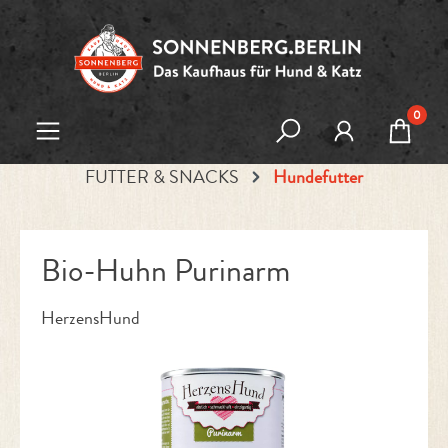
Zum Hauptinhalt springen
0
FUTTER & SNACKS
Hundefutter
Bio-Huhn Purinarm
HerzensHund
Bildergalerie überspringen