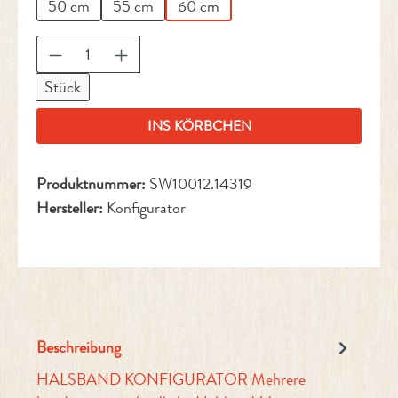
50 cm
55 cm
60 cm
Produkt Anzahl: Gib den gewünschten Wert ein 
Stück
INS KÖRBCHEN
Produktnummer:
SW10012.14319
Hersteller:
Konfigurator
Beschreibung
HALSBAND KONFIGURATOR Mehrere