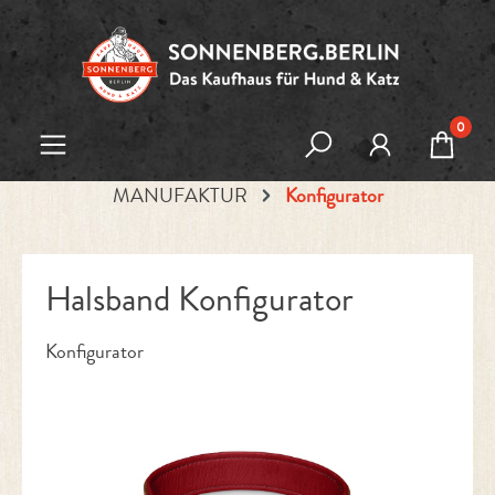
Zum Hauptinhalt springen
0
MANUFAKTUR
Konfigurator
Halsband Konfigurator
Konfigurator
Bildergalerie überspringen