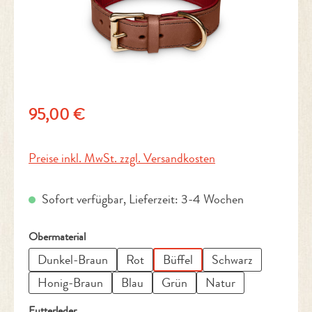
Regulärer Preis:
95,00 €
Preise inkl. MwSt. zzgl. Versandkosten
Sofort verfügbar, Lieferzeit: 3-4 Wochen
auswählen
Obermaterial
Dunkel-Braun
Rot
Büffel
Schwarz
Honig-Braun
Blau
Grün
Natur
auswählen
Futterleder