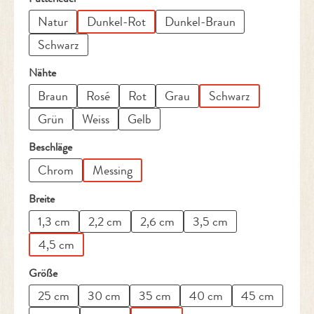
Natur
Dunkel-Rot
Dunkel-Braun
Schwarz
auswählen
Nähte
Braun
Rosé
Rot
Grau
Schwarz
Grün
Weiss
Gelb
auswählen
Beschläge
Chrom
Messing
auswählen
Breite
1,3 cm
2,2 cm
2,6 cm
3,5 cm
4,5 cm
auswählen
Größe
25 cm
30 cm
35 cm
40 cm
45 cm