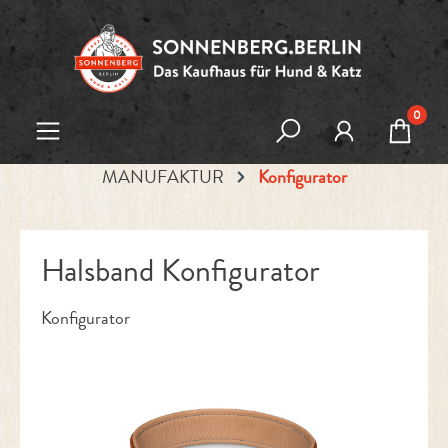
Zum Hauptinhalt springen
0
MANUFAKTUR
Konfigurator
Halsband Konfigurator
Konfigurator
Bildergalerie überspringen