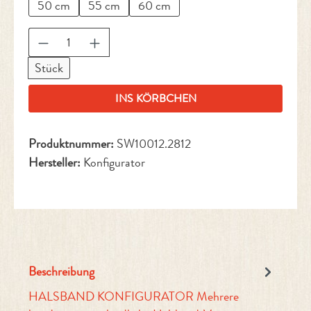
50 cm
55 cm
60 cm
Produkt Anzahl: Gib den gewünschten Wert ein 
Stück
INS KÖRBCHEN
Produktnummer:
SW10012.2812
Hersteller:
Konfigurator
Beschreibung
HALSBAND KONFIGURATOR Mehrere