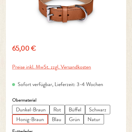
Regulärer Preis:
65,00 €
Preise inkl. MwSt. zzgl. Versandkosten
Sofort verfügbar, Lieferzeit: 3-4 Wochen
auswählen
Obermaterial
Dunkel-Braun
Rot
Büffel
Schwarz
Honig-Braun
Blau
Grün
Natur
auswählen
Futterleder