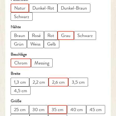
Natur
Dunkel-Rot
Dunkel-Braun
Schwarz
auswählen
Nähte
Braun
Rosé
Rot
Grau
Schwarz
Grün
Weiss
Gelb
auswählen
Beschläge
Chrom
Messing
auswählen
Breite
1,3 cm
2,2 cm
2,6 cm
3,5 cm
4,5 cm
auswählen
Größe
25 cm
30 cm
35 cm
40 cm
45 cm