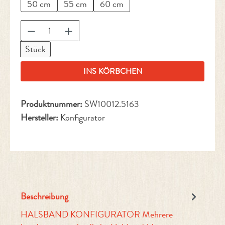
50 cm
55 cm
60 cm
Produkt Anzahl: Gib den gewünschten Wert ein 
Stück
INS KÖRBCHEN
Produktnummer:
SW10012.5163
Hersteller:
Konfigurator
Beschreibung
HALSBAND KONFIGURATOR Mehrere