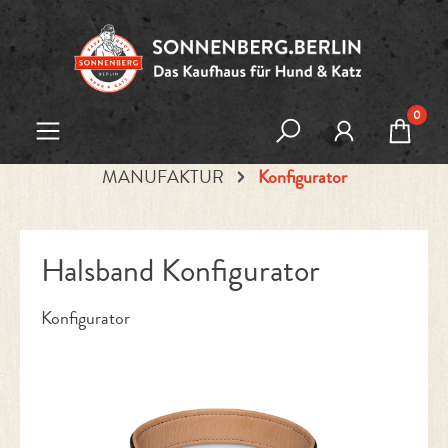
Zum Hauptinhalt springen
0
MANUFAKTUR
Konfigurator
Halsband Konfigurator
Konfigurator
Bildergalerie überspringen