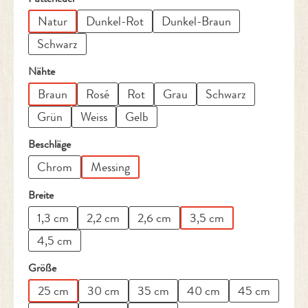
Natur
Dunkel-Rot
Dunkel-Braun
Schwarz
auswählen
Nähte
Braun
Rosé
Rot
Grau
Schwarz
Grün
Weiss
Gelb
auswählen
Beschläge
Chrom
Messing
auswählen
Breite
1,3 cm
2,2 cm
2,6 cm
3,5 cm
4,5 cm
auswählen
Größe
25 cm
30 cm
35 cm
40 cm
45 cm