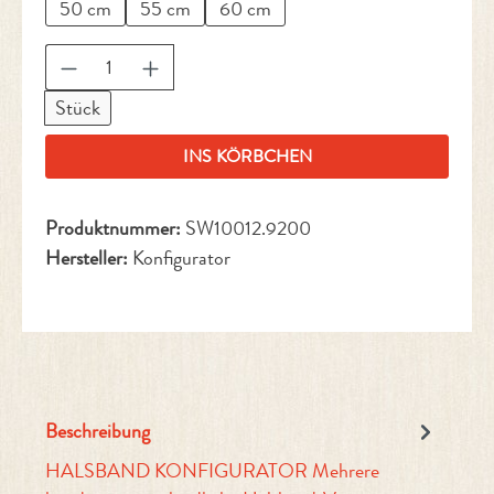
50 cm
55 cm
60 cm
Produkt Anzahl: Gib den gewünschten Wert ein 
Stück
INS KÖRBCHEN
Produktnummer:
SW10012.9200
Hersteller:
Konfigurator
Beschreibung
HALSBAND KONFIGURATOR Mehrere