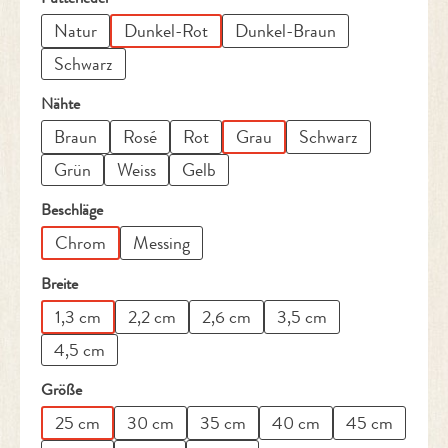
Natur
Dunkel-Rot
Dunkel-Braun
Schwarz
auswählen
Nähte
Braun
Rosé
Rot
Grau
Schwarz
Grün
Weiss
Gelb
auswählen
Beschläge
Chrom
Messing
auswählen
Breite
1,3 cm
2,2 cm
2,6 cm
3,5 cm
4,5 cm
auswählen
Größe
25 cm
30 cm
35 cm
40 cm
45 cm