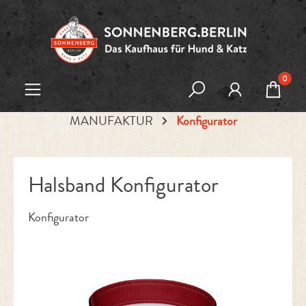
Zum Hauptinhalt springen
0
MANUFAKTUR
Konfigurator
Halsband Konfigurator
Konfigurator
Bildergalerie überspringen