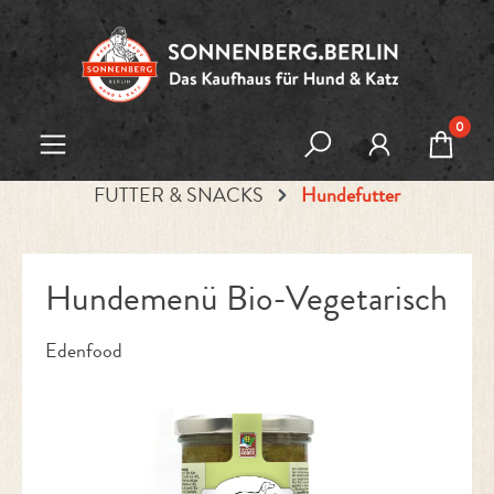
Zum Hauptinhalt springen
0
FUTTER & SNACKS
Hundefutter
Hundemenü Bio-Vegetarisch
Edenfood
Bildergalerie überspringen