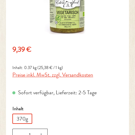
Regulärer Preis:
9,39 €
Inhalt:
0.37 kg
(25,38 € / 1 kg)
Preise inkl. MwSt. zzgl. Versandkosten
Sofort verfügbar, Lieferzeit: 2-5 Tage
auswählen
Inhalt
370g
Produkt Anzahl: Gib den gewünschten Wert ein 