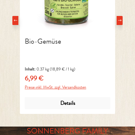
Bio-Gemüse
B
Inhalt:
0.37 kg
(18,89 € / 1 kg)
Inh
6,99 €
9
Regulärer Preis:
Reg
Preise inkl. MwSt. zzgl. Versandkosten
Pre
Details
SONNENBERG FAMILY