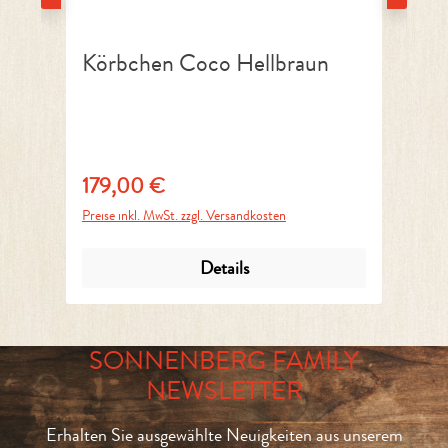
Körbchen Coco Hellbraun
K
179,00 €
1
Regulärer Preis:
Reg
Preise inkl. MwSt. zzgl. Versandkosten
Pre
Details
SONNENBERG FAMILY
NEWSLETTER
Erhalten Sie ausgewählte Neuigkeiten aus unserem