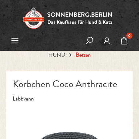
Zum Hauptinhalt springen
0
HUND
Betten
Körbchen Coco Anthracite
Labbvenn
Bildergalerie überspringen