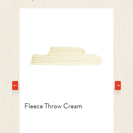
Fleece Throw Cream
F