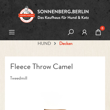
Zum Hauptinhalt springen
0
HUND
Decken
Fleece Throw Camel
Tweedmill
Bildergalerie überspringen