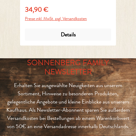
34,90 €
3
Regulärer Preis:
Reg
Preise inkl. MwSt. zzgl. Versandkosten
Pre
Details
SONNENBERG FAMILY
NEWSLETTER
Erhalten Sie ausgewählte Neuigkeiten aus unserem
Sortiment, Hinweise zu besonderen Produkten,
gelegentliche Angebote und kleine Einblicke aus unserem
Kaufhaus. Als Newsletter-Abonnent sparen Sie außerdem
Versandkosten bei Bestellungen ab einem Warenkorbwert
von 50€ an eine Versandadresse innerhalb Deutschlands.